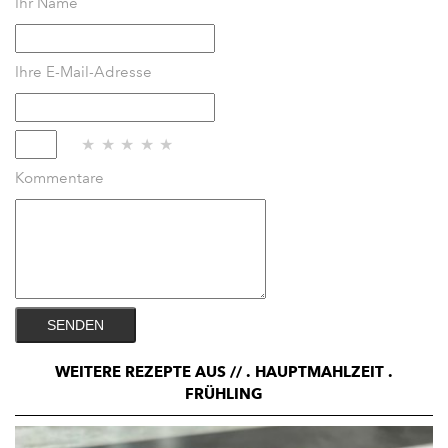
Ihr Name
Ihre E-Mail-Adresse
★
★
★
★
★
Kommentare
SENDEN
WEITERE REZEPTE
AUS //
. HAUPTMAHLZEIT
.
FRÜHLING