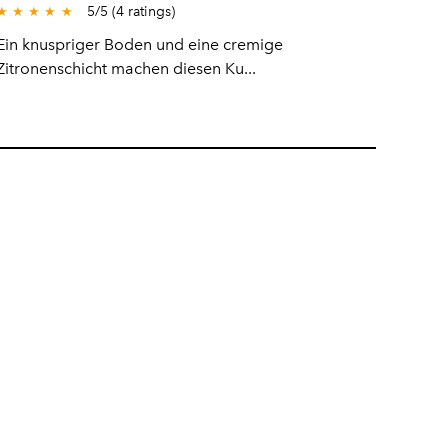
5
/
5
(
4
ratings)
★
★
★
★
★
Ein knuspriger Boden und eine cremige
Zitronenschicht machen diesen Ku...