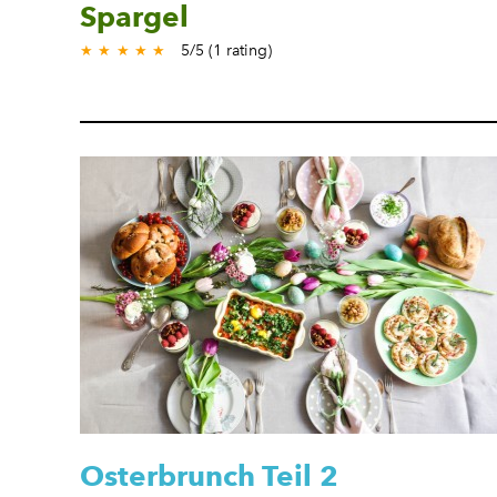
Spargel
5
/
5
(
1
rating)
★
★
★
★
★
Osterbrunch Teil 2