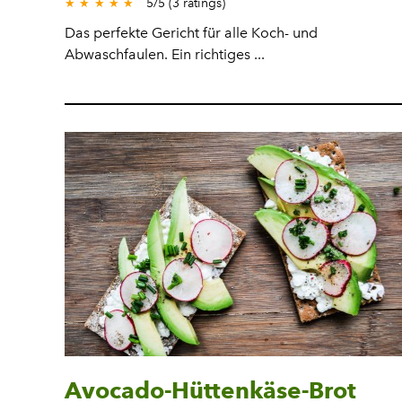
5
/
5
(
3
ratings)
★
★
★
★
★
Das perfekte Gericht für alle Koch- und
Abwaschfaulen. Ein richtiges ...
Avocado-Hüttenkäse-Brot