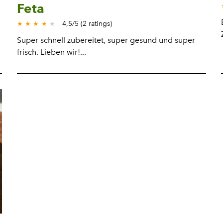
Feta
★
4,5
/
5
(
2
ratings)
★
★
★
★
★
Super schnell zubereitet, super gesund und super
frisch. Lieben wir!...