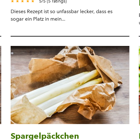
5
/
5
(
5
ratings)
★
★
★
★
★
Dieses Rezept ist so unfassbar lecker, dass es
sogar ein Platz in mein...
Spargelpäckchen