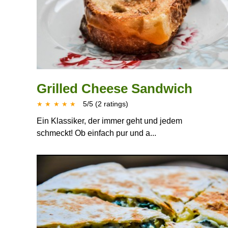
Grilled Cheese Sandwich
5
/
5
(
2
ratings)
★
★
★
★
★
Ein Klassiker, der immer geht und jedem
schmeckt! Ob einfach pur und a...