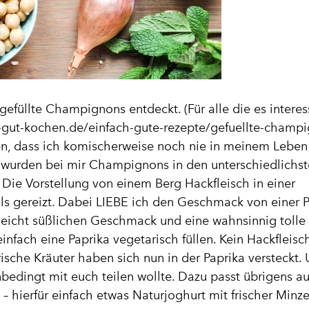
gefüllte Champignons entdeckt. (Für alle die es interess
-gut-kochen.de/einfach-gute-rezepte/gefuellte-champ
len, dass ich komischerweise noch nie in meinem Leben
 wurden bei mir Champignons in den unterschiedlichs
. Die Vorstellung von einem Berg Hackfleisch in einer
ls gereizt. Dabei LIEBE ich den Geschmack von einer 
eicht süßlichen Geschmack und eine wahnsinnig tolle
infach eine Paprika vegetarisch füllen. Kein Hackfleisch
rische Kräuter haben sich nun in der Paprika versteckt.
unbedingt mit euch teilen wollte. Dazu passt übrigens a
 hierfür einfach etwas Naturjoghurt mit frischer Minze