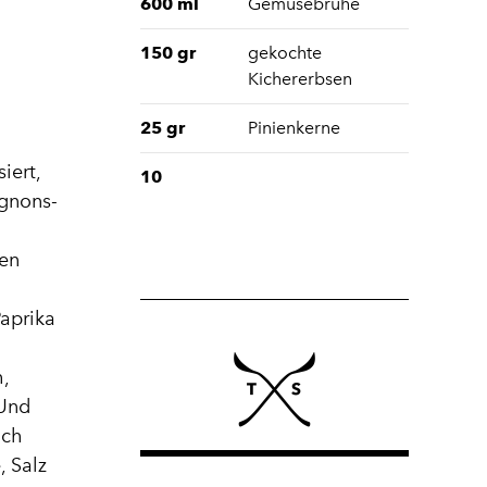
600 ml
Gemüsebrühe
150 gr
gekochte
Kichererbsen
25 gr
Pinienkerne
iert,
10
ignons-
ten
Paprika
,
 Und
uch
, Salz