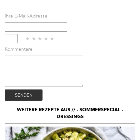
Ihre E-Mail-Adresse
★
★
★
★
★
Kommentare
SENDEN
WEITERE REZEPTE
AUS //
. SOMMERSPECIAL
.
DRESSINGS